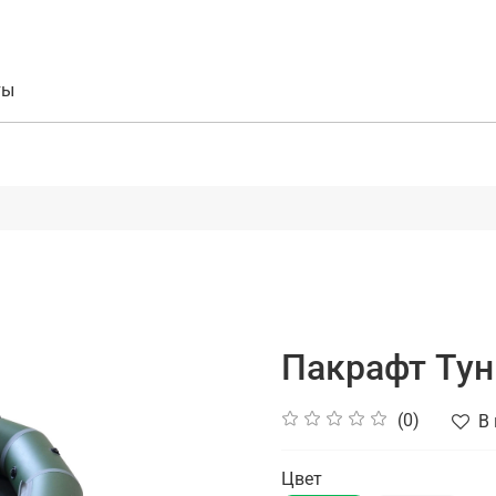
ты
Пакрафт Тун
(0)
В
Цвет