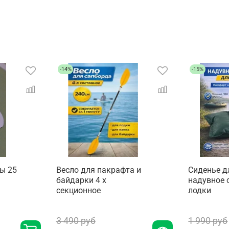
-14%
-15%
ы 25
Весло для пакрафта и
Сиденье д
байдарки 4 х
надувное 
секционное
лодки
3 490 руб
1 990 руб