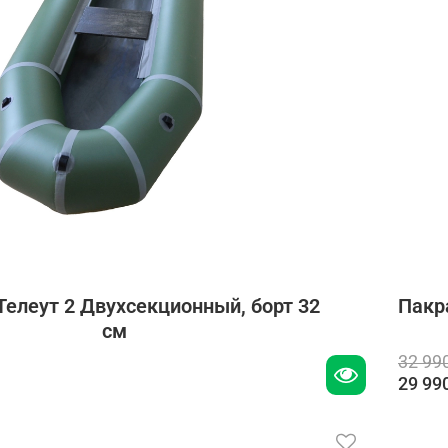
Телеут 2 Двухсекционный, борт 32
Пакр
см
32 99
29 99