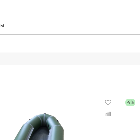
ты
-9%