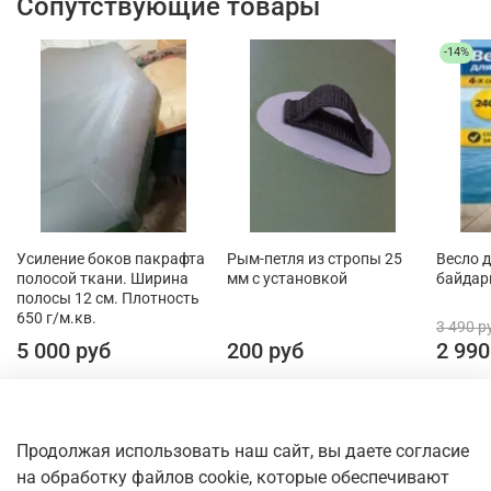
Сопутствующие товары
-14%
Усиление боков пакрафта
Рым-петля из стропы 25
Весло 
полосой ткани. Ширина
мм с установкой
байдар
полосы 12 см. Плотность
650 г/м.кв.
3 490 р
5 000 руб
200 руб
2 990
Продолжая использовать наш сайт, вы даете согласие
на обработку файлов cookie, которые обеспечивают